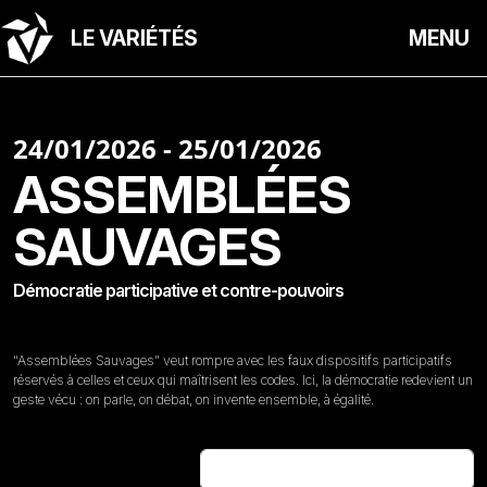
LE VARIÉTÉS
MENU
24/01/2026 - 25/01/2026
ASSEMBLÉES
SAUVAGES
Démocratie participative et contre-pouvoirs
“Assemblées Sauvages” veut rompre avec les faux dispositifs participatifs
réservés à celles et ceux qui maîtrisent les codes. Ici, la démocratie redevient un
geste vécu : on parle, on débat, on invente ensemble, à égalité.