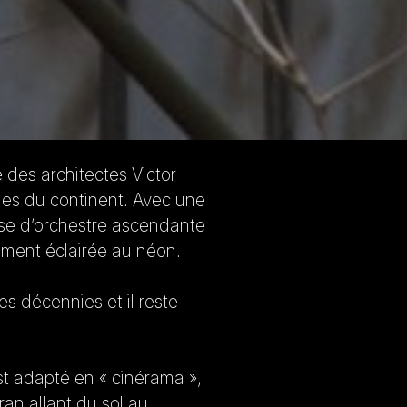
e des architectes Victor
rnes du continent. Avec une
osse d’orchestre ascendante
rement éclairée au néon.
s décennies et il reste
est adapté en « cinérama »,
an allant du sol au