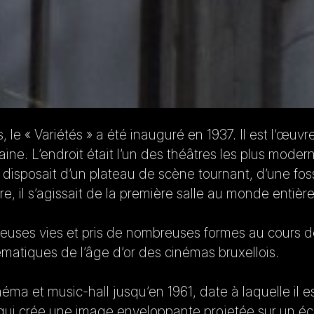
 le « Variétés » a été inauguré en 1937. Il est l’œuvr
ine. L’endroit était l’un des théâtres les plus mode
l disposait d’un plateau de scène tournant, d’une f
tre, il s’agissait de la première salle au monde entiè
euses vies et pris de nombreuses formes au cours de
matiques de l’âge d’or des cinémas bruxellois.
néma et music-hall jusqu’en 1961, date à laquelle il 
ui crée une image enveloppante projetée sur un écr