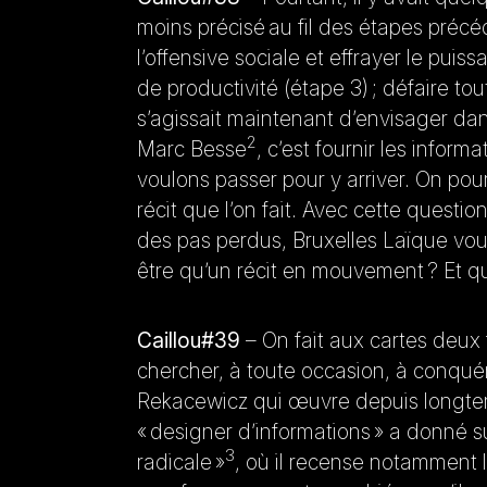
moins précisé au fil des étapes préc
l’offensive sociale et effrayer le puis
de productivité (étape 3) ; défaire to
s’agissait maintenant d’envisager dans
2
Marc Besse
, c’est fournir les info
voulons passer pour y arriver. On pou
récit que l’on fait. Avec cette questi
des pas perdus, Bruxelles Laïque vou
être qu’un récit en mouvement ? Et que 
Caillou#39
– On fait aux cartes deux 
chercher, à toute occasion, à conquéri
Rekacewicz qui œuvre depuis longtem
« designer d’informations » a donné s
3
radicale »
, où il recense notamment 