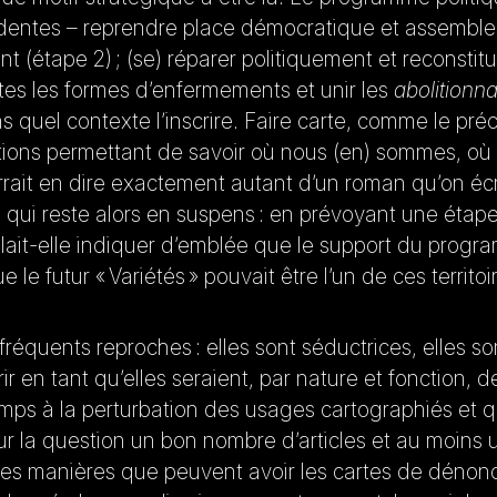
édentes – reprendre place démocratique et assembler
sant (étape 2) ; (se) réparer politiquement et reconsti
utes les formes d’enfermements et unir les
abolitionna
 quel contexte l’inscrire. Faire carte, comme le préc
rmations permettant de savoir où nous (en) sommes, où
rrait en dire exactement autant d’un roman qu’on écri
on qui reste alors en suspens : en prévoyant une étap
lait-elle indiquer d’emblée que le support du progr
le futur « Variétés » pouvait être l’un de ces territoi
fréquents reproches : elles sont séductrices, elles s
r en tant qu’elles seraient, par nature et fonction, de
ps à la perturbation des usages cartographiés et 
ur la question un bon nombre d’articles et au moins
les manières que peuvent avoir les cartes de dénonc