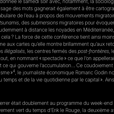
a donnée le samedi soir avec, notamment, la sociolo
’usage des mots gagnerait également à être cartograp
ocabulaire de l’eau à propos des mouvements migratoir
tsunamis
, des
submersions
migratoires pour évoque
t prudemment à distance les noyades en Méditerranée
 cela ? La force de cette conférence tient ainsi moi
ême aux cartes qu’elle montre brillamment qu’aux re
es
illégalisés
, les centres fermés des
post-frontières
, 
tout, en nommant « spectacle » ce que l’on appeller
tout ce qui gouverne l’accumulation… Ce coudoiement
4
isme »
, le journaliste économique Romaric Godin note
temps et de la vie quotidienne par le capital ». Ains
 Ferrer était doublement au programme du week-end –
tivement vert du temps d’Erik le Rouge, la deuxième a