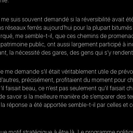
phie.
e suis souvent demandé si la réversibilité avait été 
iens réseaux ferrés aujourd’hui pour la plupart bitum
marqué, me semble-t-il, que ces chemins de promenad
patrimoine public, ont aussi largement participé à in
dant, la nécessité des gares, des gens qui s’y rendent
je me demande s’il était véritablement utile de prévo
’autres, précisément, profitaient du moment pour c
il faisait beau, ce n’est pas seulement qu’il faisait 
de savoir si la meilleure manière de s’emparer des terr
 la réponse a été apportée semble-t-il par celles et 
lque motif stratégique à être là. Le programme polit