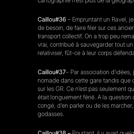
cartographie n’est plus de la géogra
Caillou#36
– Empruntant un Ravel, je m
de besoin, de faire filer sur ces anc
transport collectif. On a trop peu re
vrai, contribué à sauvegarder tout un 
relativiser, fût-ce à leur corps défen
Caillou#37
– Par association d’idées, 
nomade dans cette gare tandis que d
sur les GR. Ce n’est pas seulement qu’
était longuement férié. A la question 
congé, d’en parler ou de les marcher,
godasses.
Caillou#38 –
Pourtant, il y avait que