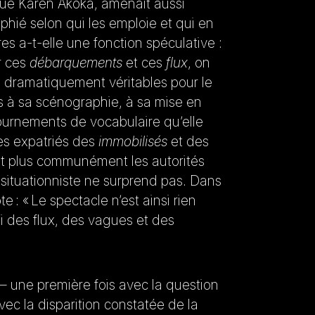
gue Karen Akoka, amenait aussi
hié selon qui les emploie et qui en
es a-t-elle une fonction spéculative :
r ces
débarquements
et ces
flux
, on
, dramatiquement véritables pour le
ns à sa scénographie, à sa mise en
tournements de vocabulaire qu’elle
les expatriés des
immobilisés
et des
ait plus communément les autorités
 situationniste ne surprend pas. Dans
 : « Le spectacle n’est ainsi rien
i des flux, des vagues et des
 une première fois avec la question
vec la disparition constatée de la