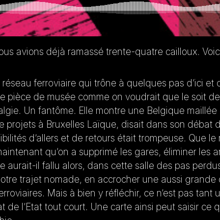
us avions déjà ramassé trente-quatre cailloux. Voici 
réseau ferroviaire qui trône à quelques pas d’ici et
ne pièce de musée comme on voudrait que le soit de
algie. Un fantôme. Elle montre une Belgique maillée
 de projets à Bruxelles Laïque, disait dans son déb
bilités d’allers et de retours était trompeuse. Que l
maintenant qu’on a supprimé les gares, éliminer les a
re aurait-il fallu alors, dans cette salle des pas pe
otre trajet nomade, en accrocher une aussi grande qu
ferroviaires. Mais à bien y réfléchir, ce n’est pas tant 
t de l’Etat tout court. Une carte ainsi peut saisir ce q