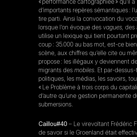
« performance cartographiée » qu’il 
d’importants repères sémantiques : l
tire parti. Ainsi la convocation du v
lorsque l’on évoque des
vagues,
des
utilise un lexique qui tient pourtan
coup : 35.000 au bas mot, est-ce bien
scène, aux chiffres qu’elle cite ou m
propose : les illégaux y deviennent d
migrants des
mobiles
. Et par-dessus-
politiques, les médias, les savoirs, 
« Le Problème à trois corps du capital
d’autre qu’une gestion permanente du 
submersions.
Caillou#40
– Le virevoltant Frédéric
de savoir si le Groenland était effec