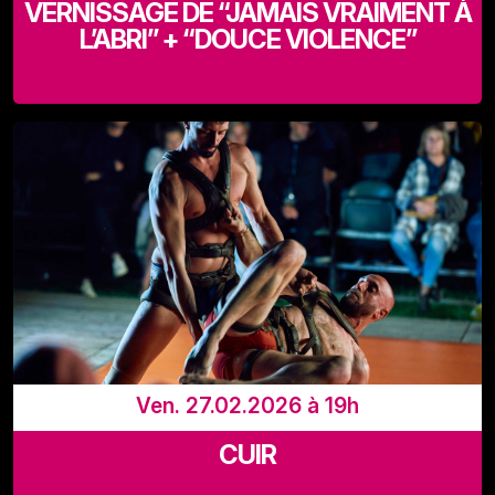
VERNISSAGE DE “JAMAIS VRAIMENT À
L’ABRI” + “DOUCE VIOLENCE”
LaVallée, Rue Adolphe Lavallée 39, 1080 Bruxelles
Ven. 27.02.2026 à 19h
CUIR