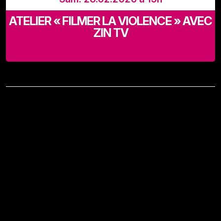
ATELIER « FILMER LA VIOLENCE » AVEC
ZIN TV
LaVallée, Rue Adolphe Lavallée 39, 1080 Bruxelles