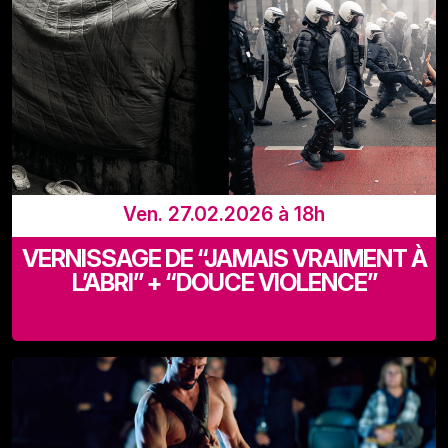
Ven. 27.02.2026 à 18h
VERNISSAGE DE “JAMAIS VRAIMENT À
L’ABRI” + “DOUCE VIOLENCE”
LaVallée, Rue Adolphe Lavallée 39, 1080 Bruxelles