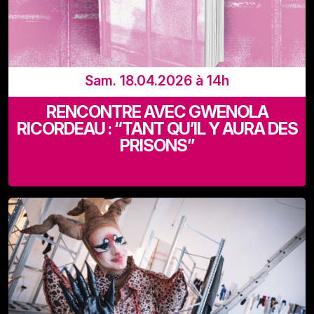
Sam. 18.04.2026 à 14h
RENCONTRE AVEC GWENOLA
RICORDEAU : “TANT QU’IL Y AURA DES
PRISONS”
Recyclart (Rue de Manchester 13-15 - 1080 Bruxelles)