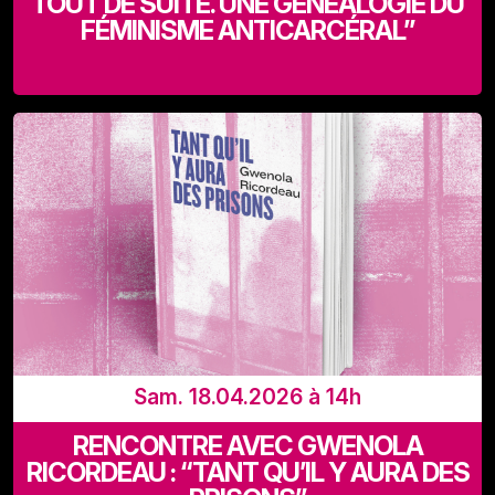
TOUT DE SUITE. UNE GÉNÉALOGIE DU
FÉMINISME ANTICARCÉRAL”
Recyclart (Rue de Manchester 13-15 - 1080 Bruxelles)
Sam. 18.04.2026 à 14h
RENCONTRE AVEC GWENOLA
RICORDEAU : “TANT QU’IL Y AURA DES