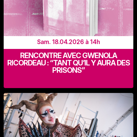
Sam. 18.04.2026 à 14h
RENCONTRE AVEC GWENOLA
RICORDEAU : “TANT QU’IL Y AURA DES
PRISONS”
Recyclart (Rue de Manchester 13-15 - 1080 Bruxelles)